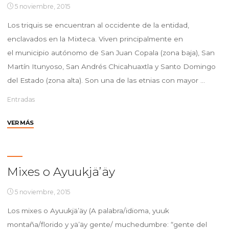
5 noviembre, 2015
Los triquis se encuentran al occidente de la entidad,
enclavados en la Mixteca. Viven principalmente en
el municipio autónomo de San Juan Copala (zona baja), San
Martín Itunyoso, San Andrés Chicahuaxtla y Santo Domingo
del Estado (zona alta). Son una de las etnias con mayor …
Entradas
"Triquis
VER MÁS
(síí
chihanj,
sií
xìyànj-
Mixes o Ayuukjä’äy
an)"
5 noviembre, 2015
Los mixes o Ayuukjä’äy (A palabra/idioma, yuuk
montaña/florido y yä’äy gente/ muchedumbre: “gente del