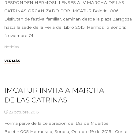
RESPONDEN HERMOSILLENSES A IV MARCHA DE LAS
CATRINAS ORGANIZADO POR IMCATUR Boletín. 006
Disfrutan de festival familiar, caminan desde la plaza Zaragoza
hasta la sede de la Feria del Libro 2015. Hermosillo Sonora;
Noviembre 01 …
Noticias
"RESPONDEN
VER MÁS
HERMOSILLENSES
A
IV
MARCHA
IMCATUR INVITA A MARCHA
DE
DE LAS CATRINAS
LAS
CATRINAS
23 octubre, 2015
ORGANIZADO
POR
Forma parte de la celebración del Día de Muertos
IMCATUR"
Boletín.005 Hermosillo, Sonora; Octubre 19 de 2015.- Con el