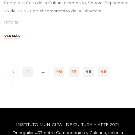
frente a la Casa de la Cultura Hermosillo, Sonora; Septiembre
25 de 2015.- Con el compromiso de la Directora …
Noticias
"CELEBRAN
VER MÁS
102
ANIVERSARIO
DEL
HISTÓRICO
DISCURSO
1
…
46
47
48
49
DE
DON
VENUSTIANO
CARRANZA"
INSTITUTO MUNICIPAL DE CULTURA Y ARTE 2021
Dr. Aguilar #33 entre Campodónico y Galeana, colonia