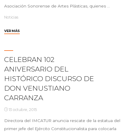
Asociación Sonorense de Artes Plásticas, quienes …
Noticias
"PINTORES
VER MÁS
SONORENSES
CELEBRAN
“MES
DE
CELEBRAN 102
LA
ANIVERSARIO DEL
HERENCIA
HISPANA”
HISTÓRICO DISCURSO DE
EN
DON VENUSTIANO
TUCZON,
CARRANZA
AZ."
13 octubre, 2015
Directora del IMCATUR anuncia rescate de la estatua del
primer jefe del Ejército Constitucionalista para colocarla