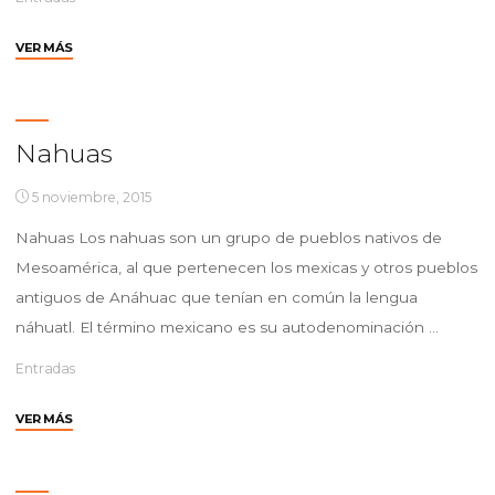
"Mixtecos
VER MÁS
o
Ñuu
sávi"
Nahuas
5 noviembre, 2015
Nahuas Los nahuas son un grupo de pueblos nativos de
Mesoamérica, al que pertenecen los mexicas y otros pueblos
antiguos de Anáhuac que tenían en común la lengua
náhuatl. El término mexicano es su autodenominación …
Entradas
"Nahuas"
VER MÁS