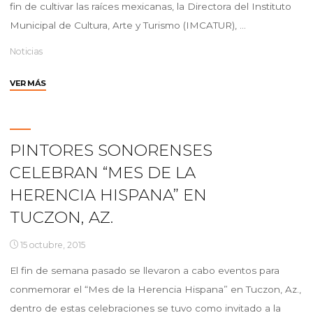
fin de cultivar las raíces mexicanas, la Directora del Instituto
Municipal de Cultura, Arte y Turismo (IMCATUR), …
Noticias
"IMCATUR
VER MÁS
INVITA
A
MARCHA
DE
PINTORES SONORENSES
LAS
CELEBRAN “MES DE LA
CATRINAS"
HERENCIA HISPANA” EN
TUCZON, AZ.
15 octubre, 2015
El fin de semana pasado se llevaron a cabo eventos para
conmemorar el “Mes de la Herencia Hispana” en Tuczon, Az.,
dentro de estas celebraciones se tuvo como invitado a la