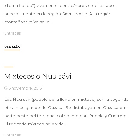
idioma florido”) viven en el centro/noreste del estado,
principalmente en la región Sierra Norte. A la región
montañosa mixe se le …
Entradas
"Mixes
VER MÁS
o
Ayuukjä’äy"
Mixtecos o Ñuu sávi
5 noviembre, 2015
Los Ñuu sávi (pueblo de la lluvia en mixteco) son la segunda
etnia más grande de Oaxaca. Se distribuyen en Oaxaca en la
parte oeste del territorio, colindante con Puebla y Guerrero.
El territorio mixteco se divide …
Entradas