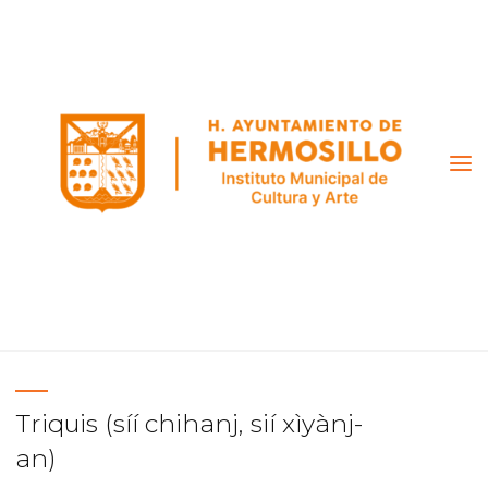
Saltar
al
contenido
Triquis (síí chihanj, sií xìyànj-
an)