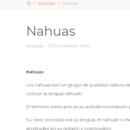
Inicio
Entradas
Nahuas
Nahuas
Entradas
5 noviembre, 2015
Nahuas
Los nahuas son un grupo de pueblos nativos d
común la lengua náhuatl.
El término mexicano es su autodenominación po
Su nexo principal era su lengua, el náhuatl o 
similitudes en su religión y cosmovisión.