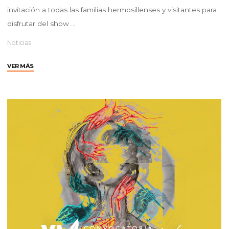
invitación a todas las familias hermosillenses y visitantes para
disfrutar del show …
Noticias
"Invita
VER MÁS
IMCA
a
show
de
luces
“Fantasía
Navideña”"