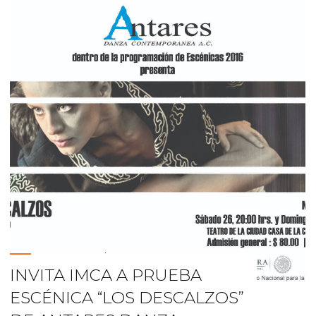
de
artistas
para
el
Festival
Internacional
del
Pitic
2017"
INVITA IMCA A PRUEBA
ESCÉNICA “LOS DESCALZOS”