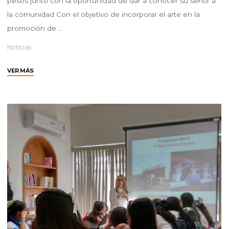
pesos junto con la oportunidad de dar a conocer su sentir a
la comunidad Con el objetivo de incorporar el arte en la
promoción de …
Noticias
"Lanzan
VER MÁS
DIF
Hermosillo
e
IMCA
la
convocatoria
“Haz
la
Mejor
Poesía”"