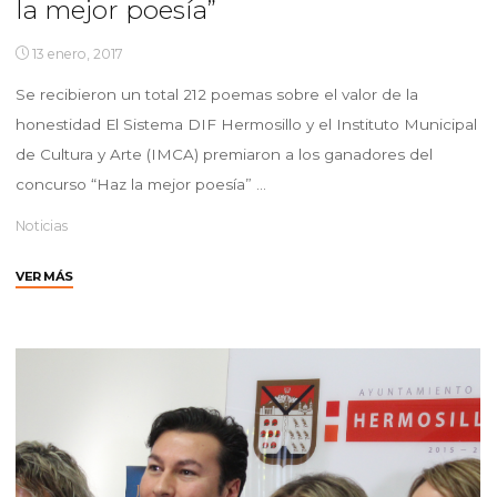
la mejor poesía”
13 enero, 2017
Se recibieron un total 212 poemas sobre el valor de la
honestidad El Sistema DIF Hermosillo y el Instituto Municipal
de Cultura y Arte (IMCA) premiaron a los ganadores del
concurso “Haz la mejor poesía” …
Noticias
"Premian
VER MÁS
DIF
e
IMCA
a
ganadores
del
concurso
“Haz
la