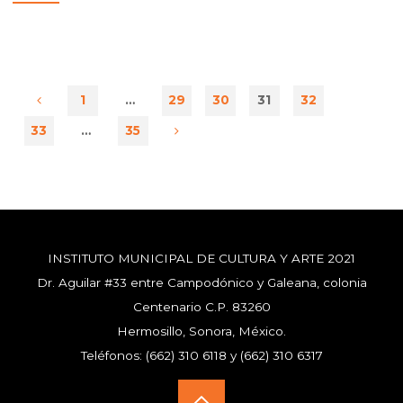
IMCA
VISITA
DE
CABILDO
INFANTIL"
1
…
29
30
31
32
33
…
35
INSTITUTO MUNICIPAL DE CULTURA Y ARTE 2021
Dr. Aguilar #33 entre Campodónico y Galeana, colonia
Centenario C.P. 83260
Hermosillo, Sonora, México.
Teléfonos: (662) 310 6118 y (662) 310 6317