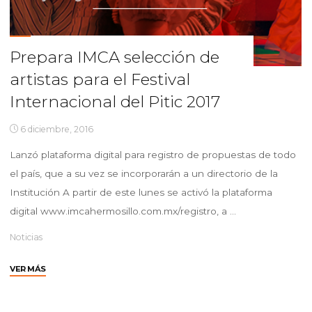
Prepara IMCA selección de
artistas para el Festival
Internacional del Pitic 2017
6 diciembre, 2016
Lanzó plataforma digital para registro de propuestas de todo
el país, que a su vez se incorporarán a un directorio de la
Institución A partir de este lunes se activó la plataforma
digital www.imcahermosillo.com.mx/registro, a …
Noticias
"Prepara
VER MÁS
IMCA
selección