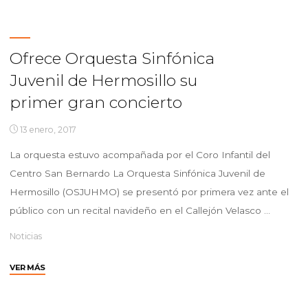
IMCA
convocatoria
del
XV
Ofrece Orquesta Sinfónica
Premio
Juvenil de Hermosillo su
Nacional
de
primer gran concierto
Poesía
“Alonso
13 enero, 2017
Vidal”"
La orquesta estuvo acompañada por el Coro Infantil del
Centro San Bernardo La Orquesta Sinfónica Juvenil de
Hermosillo (OSJUHMO) se presentó por primera vez ante el
público con un recital navideño en el Callejón Velasco …
Noticias
"Ofrece
VER MÁS
Orquesta
Sinfónica