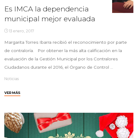
Es IMCA la dependencia
municipal mejor evaluada
13 enero, 2017
Margarita Torres Ibarra recibió el reconocimiento por parte
de contraloría. Por obtener la más alta calificación en la
evaluación de la Gestión Municipal por los Contralores
Ciudadanos durante el 2016, el Órgano de Control …
Noticias
"Es
VER MÁS
IMCA
la
dependencia
municipal
mejor
evaluada"