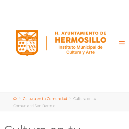
Saltar
al
contenido
Inicio
Cultura en tu Comunidad
Cultura en tu
Comunidad San Bartolo